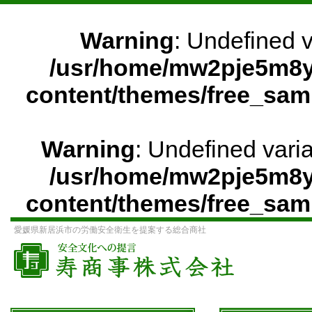
Warning
: Undefined 
/usr/home/mw2pje5m8y
content/themes/free_sam
Warning
: Undefined vari
/usr/home/mw2pje5m8y
content/themes/free_sam
愛媛県新居浜市の労働安全衛生を提案する総合商社