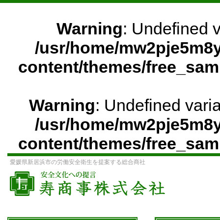
Warning
: Undefined 
/usr/home/mw2pje5m8y
content/themes/free_sam
Warning
: Undefined vari
/usr/home/mw2pje5m8y
content/themes/free_sam
愛媛県新居浜市の労働安全衛生を提案する総合商社